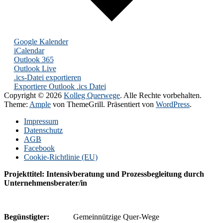
Google Kalender
iCalendar
Outlook 365
Outlook Live
.ics-Datei exportieren
Exportiere Outlook .ics Datei
Copyright © 2026
Kolleg Querwege
. Alle Rechte vorbehalten.
Theme:
Ample
von ThemeGrill. Präsentiert von
WordPress
.
Impressum
Datenschutz
AGB
Facebook
Cookie-Richtlinie (EU)
Projekttitel: Intensivberatung und Prozessbegleitung durch
Unternehmensberater/in
Begünstigter:
Gemeinnützige Quer-Wege