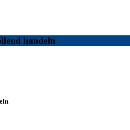
llend handeln
eln