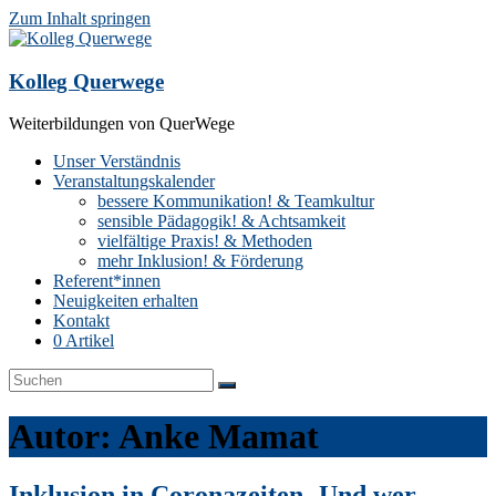
Zum Inhalt springen
Kolleg Querwege
Weiterbildungen von QuerWege
Unser Verständnis
Veranstaltungskalender
bessere Kommunikation! & Teamkultur
sensible Pädagogik! & Achtsamkeit
vielfältige Praxis! & Methoden
mehr Inklusion! & Förderung
Referent*innen
Neuigkeiten erhalten
Kontakt
0 Artikel
Autor:
Anke Mamat
Inklusion in Coronazeiten- Und wer