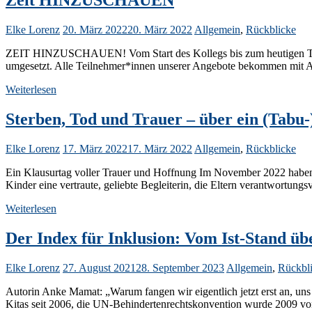
Zeit HINZUSCHAUEN
Elke Lorenz
20. März 2022
20. März 2022
Allgemein
,
Rückblicke
ZEIT HINZUSCHAUEN! Vom Start des Kollegs bis zum heutigen Tag i
umgesetzt. Alle Teilnehmer*innen unserer Angebote bekommen mit Abs
Weiterlesen
Sterben, Tod und Trauer – über ein (Tab
Elke Lorenz
17. März 2022
17. März 2022
Allgemein
,
Rückblicke
Ein Klausurtag voller Trauer und Hoffnung Im November 2022 haben 
Kinder eine vertraute, geliebte Begleiterin, die Eltern verantwortungs
Weiterlesen
Der Index für Inklusion: Vom Ist-Stand 
Elke Lorenz
27. August 2021
28. September 2023
Allgemein
,
Rückbl
Autorin Anke Mamat: „Warum fangen wir eigentlich jetzt erst an, uns
Kitas seit 2006, die UN-Behindertenrechtskonvention wurde 2009 v