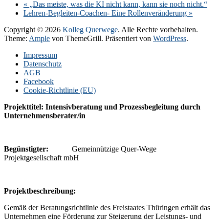
«
„Das meiste, was die KI nicht kann, kann sie noch nicht.“
Lehren-Begleiten-Coachen- Eine Rollenveränderung
»
Copyright © 2026
Kolleg Querwege
. Alle Rechte vorbehalten.
Theme:
Ample
von ThemeGrill. Präsentiert von
WordPress
.
Impressum
Datenschutz
AGB
Facebook
Cookie-Richtlinie (EU)
Projekttitel: Intensivberatung und Prozessbegleitung durch
Unternehmensberater/in
Begünstigter:
Gemeinnützige Quer-Wege
Projektgesellschaft mbH
P
rojektbeschreibung:
Gemäß der Beratungsrichtlinie des Freistaates Thüringen erhält das
Unternehmen eine Förderung zur Steigerung der Leistungs- und