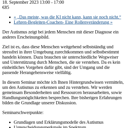
18. September 2023 13:00
-
17:00
€85
«
„Das meiste, was die KI nicht kann, kann sie noch nicht.“
Lehren-Begleiten-Coachen- Eine Rollenveränderung
»
Der Autismus zeigt bei jedem Menschen mit dieser Diagnose ein
anderes Erscheinungsbild.
Ziel ist es, dass diese Menschen weitgehend selbstständig und
stressfrei in ihrer Umgebung zurechtkommen und selbstbestimmt
handeln können. Dazu brauchen sie unterschiedliche Wegweiser
und Unterstützung durch Menschen, die sie verstehen. Da es kein
einheitliches Vorgehen dafür gibt, sind der Umgang und die
passende Herangehensweise vielfältig.
In diesem Seminar möchte ich Ihnen Hintergrundwissen vermitteln,
um den Autismus zu erkennen und zu verstehen. Wir werden
gemeinsam Besonderheiten und Ressourcen herausarbeiten, sowie
Handlungsmöglichkeiten besprechen. Ihre bisherigen Erfahrungen
bilden die Grundlage unserer Diskussion.
Seminarschwerpunkte:
Grundlagen und Erklärungsmodelle des Autismus
Unterscheidungsmerkmale im Spektrum