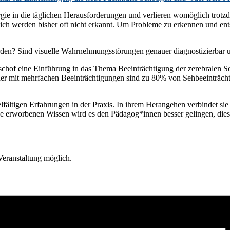
rgie in die täglichen Herausforderungen und verlieren womöglich tro
h werden bisher oft nicht erkannt. Um Probleme zu erkennen und ents
den? Sind visuelle Wahrnehmungsstörungen genauer diagnostizierbar 
schof eine Einführung in das Thema Beeinträchtigung der zerebralen S
r mit mehrfachen Beeinträchtigungen sind zu 80% von Sehbeeinträchti
lfältigen Erfahrungen in der Praxis. In ihrem Herangehen verbindet si
ihe erworbenen Wissen wird es den Pädagog*innen besser gelingen, die
Veranstaltung möglich.