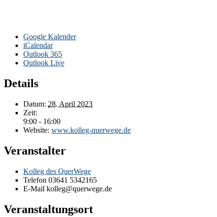
Google Kalender
iCalendar
Outlook 365
Outlook Live
Details
Datum:
28. April 2023
Zeit:
9:00 - 16:00
Website:
www.kolleg-querwege.de
Veranstalter
Kolleg des QuerWege
Telefon
03641 5342165
E-Mail
kolleg@querwege.de
Veranstaltungsort