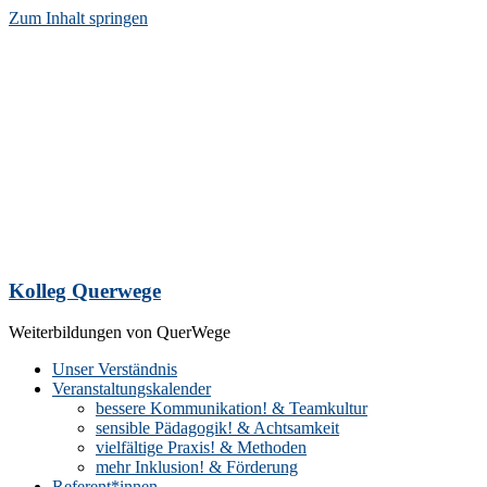
Zum Inhalt springen
Kolleg Querwege
Weiterbildungen von QuerWege
Unser Verständnis
Veranstaltungskalender
bessere Kommunikation! & Teamkultur
sensible Pädagogik! & Achtsamkeit
vielfältige Praxis! & Methoden
mehr Inklusion! & Förderung
Referent*innen