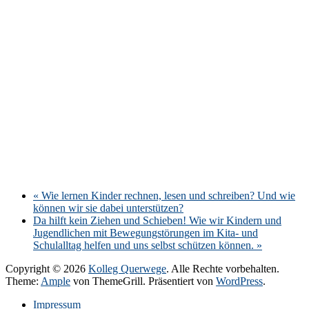
«
Wie lernen Kinder rechnen, lesen und schreiben? Und wie
können wir sie dabei unterstützen?
Da hilft kein Ziehen und Schieben! Wie wir Kindern und
Jugendlichen mit Bewegungstörungen im Kita- und
Schulalltag helfen und uns selbst schützen können.
»
Copyright © 2026
Kolleg Querwege
. Alle Rechte vorbehalten.
Theme:
Ample
von ThemeGrill. Präsentiert von
WordPress
.
Impressum