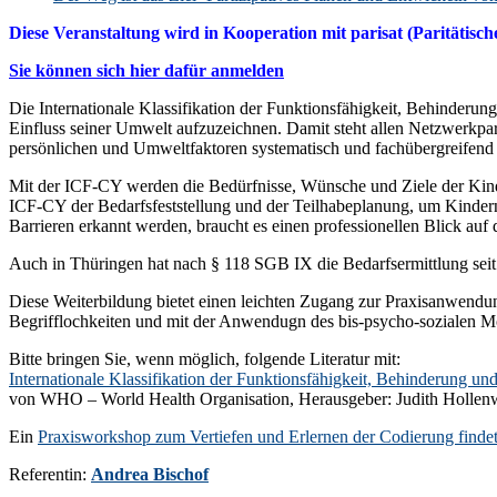
Diese Veranstaltung wird in Kooperation mit parisat (Paritätisc
Sie können sich hier dafür anmelden
Die Internationale Klassifikation der Funktionsfähigkeit, Behinder
Einfluss seiner Umwelt aufzuzeichnen. Damit steht allen Netzwerkpa
persönlichen und Umweltfaktoren systematisch und fachübergreifend 
Mit der ICF-CY werden die Bedürfnisse, Wünsche und Ziele der Kinde
ICF-CY der Bedarfsfeststellung und der Teilhabeplanung, um Kindern 
Barrieren erkannt werden, braucht es einen professionellen Blick auf
Auch in Thüringen hat nach § 118 SGB IX die Bedarfsermittlung seit 2
Diese Weiterbildung bietet einen leichten Zugang zur Praxisanwendun
Begrifflochkeiten und mit der Anwendugn des bis-psycho-sozialen Mo
Bitte bringen Sie, wenn möglich, folgende Literatur mit:
Internationale Klassifikation der Funktionsfähigkeit, Behinderung u
von WHO – World Health Organisation, Herausgeber: Judith Hollenw
Ein
Praxisworkshop zum Vertiefen und Erlernen der Codierung finde
Referentin:
Andrea Bischof