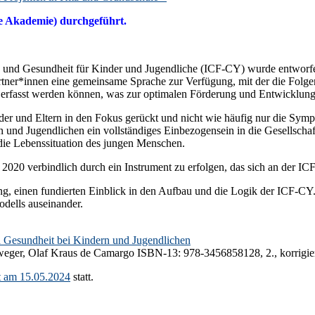
he Akademie) durchgeführt.
ung und Gesundheit für Kinder und Jugendliche (ICF-CY) wurde entwor
rtner*innen eine gemeinsame Sprache zur Verfügung, mit der die Folg
erfasst werden können, was zur optimalen Förderung und Entwicklung 
r und Eltern in den Fokus gerückt und nicht wie häufig nur die Sympto
und Jugendlichen ein vollständiges Einbezogensein in die Gesellschaf
 die Lebenssituation des jungen Menschen.
020 verbindlich durch ein Instrument zu erfolgen, das sich an der ICF 
g, einen fundierten Einblick in den Aufbau und die Logik der ICF-CY.
dells auseinander.
nd Gesundheit bei Kindern und Jugendlichen
eger, Olaf Kraus de Camargo ISBN-13: 978-3456858128, 2., korrigier
t am 15.05.2024
statt.