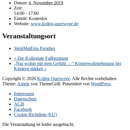
Datum:
6. November 2019
Zeit:
14:00 - 17:00
Eintritt:
Kostenlos
Website:
www.kolleg-querwege.de
Veranstaltungsort
SteinMalEins Paradies
«
Die Kollegiale Fallberatung
„Nur wohin mit dem Gefühl …“ Körperwahrnehmung bei
Kindern stärken
»
Copyright © 2026
Kolleg Querwege
. Alle Rechte vorbehalten.
Theme:
Ample
von ThemeGrill. Präsentiert von
WordPress
.
Impressum
Datenschutz
AGB
Facebook
Cookie-Richtlinie (EU)
Die Veranstaltung ist leider ausgebucht.