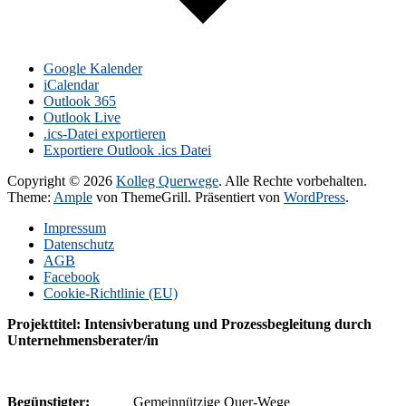
Google Kalender
iCalendar
Outlook 365
Outlook Live
.ics-Datei exportieren
Exportiere Outlook .ics Datei
Copyright © 2026
Kolleg Querwege
. Alle Rechte vorbehalten.
Theme:
Ample
von ThemeGrill. Präsentiert von
WordPress
.
Impressum
Datenschutz
AGB
Facebook
Cookie-Richtlinie (EU)
Projekttitel: Intensivberatung und Prozessbegleitung durch
Unternehmensberater/in
Begünstigter:
Gemeinnützige Quer-Wege