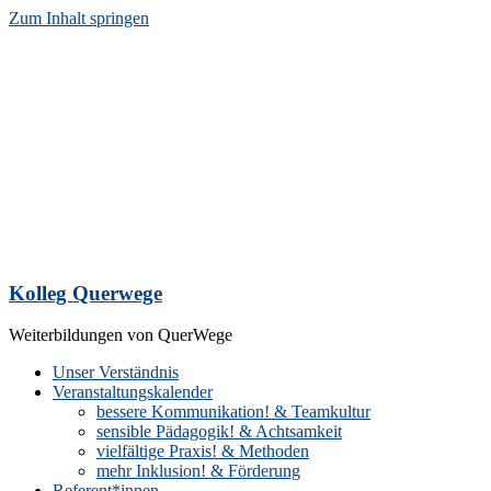
Zum Inhalt springen
Kolleg Querwege
Weiterbildungen von QuerWege
Unser Verständnis
Veranstaltungskalender
bessere Kommunikation! & Teamkultur
sensible Pädagogik! & Achtsamkeit
vielfältige Praxis! & Methoden
mehr Inklusion! & Förderung
Referent*innen