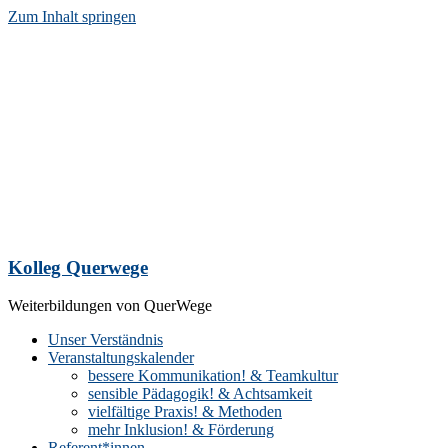
Zum Inhalt springen
Kolleg Querwege
Weiterbildungen von QuerWege
Unser Verständnis
Veranstaltungskalender
bessere Kommunikation! & Teamkultur
sensible Pädagogik! & Achtsamkeit
vielfältige Praxis! & Methoden
mehr Inklusion! & Förderung
Referent*innen