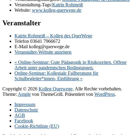
Veranstaltung-Tags:
Katrin Rohmeiß
Website:
www.kolleg-querwege.de
Veranstalter
Katrin Rohmeiß – Kolleg des QuerWege
Telefon
03641 7966672
E-Mail
kolleg@querwege.de
Veranstalter-Website anzeigen
«
Online-Seminar: Gute Pädagogik in Risikozeiten. Offene
Arbeit unter pandemischen Bedingungen.
Online-Seminar: Kollegiale Fallberatung für
Schulbegleiter*innen- Einführung
»
Copyright © 2026
Kolleg Querwege
. Alle Rechte vorbehalten.
Theme:
Ample
von ThemeGrill. Präsentiert von
WordPress
.
Impressum
Datenschutz
AGB
Facebook
Cookie-Richtlinie (EU)