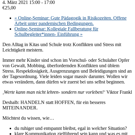
4. März 2021 15:00
-
17:00
€25,00
«
Online-Seminar: Gute Pädagogik in Risikozeiten. Offene
Arbeit unter pandemischen Bedingungen.
Online-Seminar: Kollegiale Fallberatung für
Schulbegleiter*innen- Einführung
»
Den Alltag in Kitas und Schule trotz Konflikten und Stress mit
Leichtigkeit meistern.
Immer mehr Kinder sind schon im Vorschul- oder Schulalter Opfer
von Gewalt, Mobbing, überfordernden Konflikten und üblem
Stress. Respektlosigkeit, Ausgrenzungen und Beleidigungen sind an
der Tagesordnung. Viele leiden sogar massiv darunter. Wollen wir
etwas verändern, dann dürfen wir zuerst bei uns selbst beginnen.
‚Werte kann man nicht lehren- sondern nur vorleben!‘
Viktor Frankl
Deshalb: HANDELN statt HOFFEN, für ein besseres
MITEINANDER.
Möchtest du wissen, wie…
du ruhiger und entspannt bleibst, egal in welcher Situation?
klare Kommunikation zielführend sein kann und was es mit