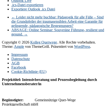
Outlook Live
.ics-Datei exportieren
Exportiere Outlook .ics Datei
←
Leider nicht mehr buchbar: Pädagogik für alle Fälle – Sind
die Grundpfeiler der traumasensiblen Arbeit eine Garantie für
gelingende, pädagogische Begegnungen?
ABSAGE: Online Seminar: Souveräne Führung- resilient und
gesund.
→
Copyright © 2026
Kolleg Querwege
. Alle Rechte vorbehalten.
Theme:
Ample
von ThemeGrill. Präsentiert von
WordPress
.
Impressum
Datenschutz
AGB
Facebook
Cookie-Richtlinie (EU)
Projekttitel: Intensivberatung und Prozessbegleitung durch
Unternehmensberater/in
Begünstigter:
Gemeinnützige Quer-Wege
Projektgesellschaft mbH