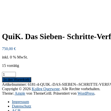
QuiK. Das Sieben- Schritte-Verf
750,00
€
inkl. 0 % MwSt.
15 vorrätig
QuiK.
Das
In den Warenkorb
Sieben-
Artikelnummer:
6181-4-QUIK.-DAS-SIEBEN--SCHRITTE-VERFA
Schritte-
Copyright © 2026
Kolleg Querwege
. Alle Rechte vorbehalten.
Verfahren.
Theme:
Ample
von ThemeGrill. Präsentiert von
WordPress
.
Start
am
Impressum
12.11.24
Datenschutz
Menge
AGB