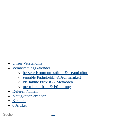
Zum
Inhalt
springen
Unser Verständnis
Kolleg
Veranstaltungskalender
Querwege
bessere Kommunikation! & Teamkultur
sensible Pädagogik! & Achtsamkeit
Weiterbildungen
vielfältige Praxis! & Methoden
von
mehr Inklusion! & Förderung
QuerWege
Referent*innen
Neuigkeiten erhalten
Kontakt
0 Artikel